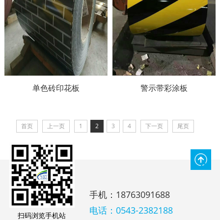
单色砖印花板
警示带彩涂板
首页
上一页
1
2
3
4
下一页
尾页
手机：18763091688
电话：0543-2382188
扫码浏览手机站